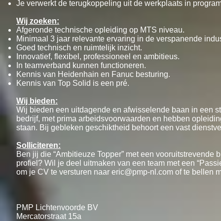
Je verwerkt de terugkoppeling uit de werkplaats in progra
Wij zoeken:
Afgeronde technische opleiding op MTS niveau.
Minimaal 3 jaar relevante ervaring in de verspanende indus
Goed technisch en ruimtelijk inzicht.
Innovatief, flexibel, professioneel en ambitieus.
In teamverband kunnen functioneren.
Kennis van Heidenhain en Fanuc besturing.
Kennis van Top Solid is een pré.
Wij bieden:
Wij bieden een uitdagende en afwisselende baan in een s
bedrijf, met prima arbeidsvoorwaarden en hebben opleidi
staan. Bij gebleken geschiktheid behoort een vast dienstv
Solliciteren:
Ben jij die “Ambitieuze Topper” met een vooruitstrevende b
profiel? Wil je deel uitmaken van een team met een “Passie
om je CV te versturen naar
eric@pmp-nl.com
of te bellen 
PMP Lichtenvoorde BV
Mercatorstraat 15a