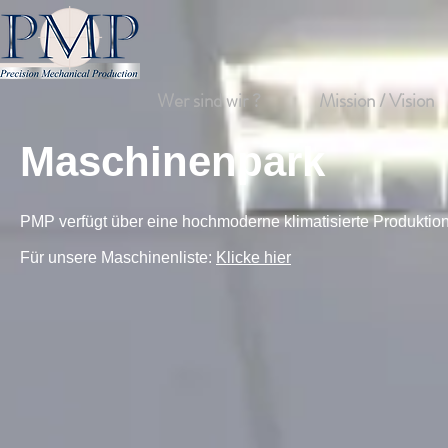
Wer sind wir ?
Mission / Vision
Maschinenpark
PMP verfügt über eine hochmoderne klimatisierte Produktion
F
ür
unsere Maschinenliste:
Klicke hier